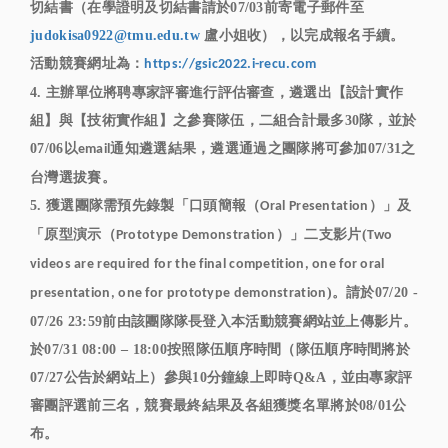
切結書（在學證明及切結書請於07/03前寄電子郵件至
judokisa0922@tmu.edu.tw
盧小姐收），以完成報名手續。
活動競賽網址為：
https://gsic2022.i-recu.com
4. 主辦單位將聘專家評審進行評估審查，遴選出【設計實作
組】與【技術實作組】之參賽隊伍，二組合計最多30隊，並於
07/06以
通知遴選結果，遴選通過之團隊將可參加07/31之
email
台灣選拔賽。
5. 獲選團隊需預先錄製「口頭簡報（
）」及
Oral Presentation
「原型演示（
）」二支影片(
Prototype Demonstration
Two
videos are required for the final competition, one for oral
)。請於07/20 -
presentation, one for prototype demonstration
07/26 23:59前由該團隊隊長登入本活動競賽網站並上傳影片。
於07/31 08:00 – 18:00按照隊伍順序時間（隊伍順序時間將於
07/27公告於網站上）參與10分鐘線上即時Q&A，並由專家評
審團評選前三名，競賽最終結果及各組獲獎名單將於08/01公
布。