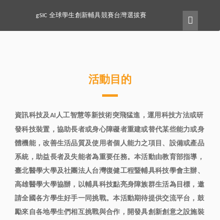
全球學生創新輔具競賽台灣選拔賽
gSIC
活動目的
資訊科技及
人工智慧等新技術突飛猛進，運用科技方法或研
AI
發科技裝置，協助長者或身心障礙者重建或替代某些能力或身
體機能，改善生活品質及使用者個人能力之項目、設備或產品
系統，助益長者及失能者為重要任務。本活動由教育部指導，
臺北醫學大學及社團法人台灣復健工程暨輔具科技學會主辦、
高雄醫學大學協辦，以輔具科技點亮身障族群生活為目標，邀
請全國各方學生好手一同挑戰。本活動期待提供交流平台，鼓
勵來自各地學生們相互挑戰與合作，開發具創新創意之設施裝