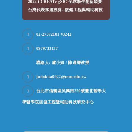
2022 i-CREATe gSIC 全球學生創新競賽
台灣代表隊選拔賽--復健工程與輔助科技
02-27372181 #3242
0979733137
聯絡人: 盧小姐 / 陳適卿教授
judokisa0922@tmu.edu.tw
台北市信義區吳興街250號臺北醫學大
學醫學院復健工程暨輔助科技研究中心