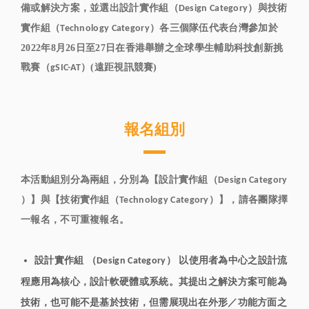
備或解決方案，並選出設計實作組（
）與技術
Design Category
實作組（
）各三個隊伍代表台灣參加於
Technology Category
2022年8月26日至27日在香港舉辦之全球學生輔助科技創新挑
戰賽（
）(遠距視訊競賽)
gSIC-AT
報名組別
本活動組別分為兩組，分別為【設計實作組（
Design Category
）】與【技術實作組（
）】，請各團隊擇
Technology Category
一報名，不可重複報名。
設計實作組 （
） 以使用者為中心之設計流
Design Category
程應用為核心，設計軟硬體或系統。其提出之解決方案可能為
技術，也可能不是基於技術，但需展現出在外形／功能方面之