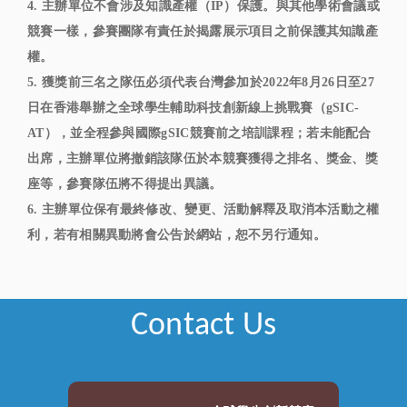
4. 主辦單位不會涉及知識產權（IP）保護。與其他學術會議或
競賽一樣，參賽團隊有責任於揭露展示項目之前保護其知識產
權。
5. 獲獎前三名之隊伍必須代表台灣參加於2022年8月26日至27
日在香港舉辦之全球學生輔助科技創新線上挑戰賽（gSIC-
AT），並全程參與國際gSIC競賽前之培訓課程；若未能配合
出席，主辦單位將撤銷該隊伍於本競賽獲得之排名、獎金、獎
座等，參賽隊伍將不得提出異議。
6. 主辦單位保有最終修改、變更、活動解釋及取消本活動之權
利，若有相關異動將會公告於網站，恕不另行通知。
Contact Us